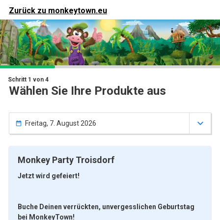
ein

Deine Produkte
Zurück zu
monkeytown.eu

Warenkorb
ie haben noch nichts in Ihrem Warenkorb
Schritt 1 von 4
Wählen Sie Ihre Produkte aus

Freitag, 7. August 2026

Monkey Party Troisdorf
Jetzt wird gefeiert!
Buche Deinen verrückten, unvergesslichen Geburtstag
bei MonkeyTown!