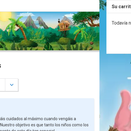
Su carri

art
Todavía n
s

áis cuidados al máximo cuando vengáis a
uestro objetivo es que tanto los niños como los