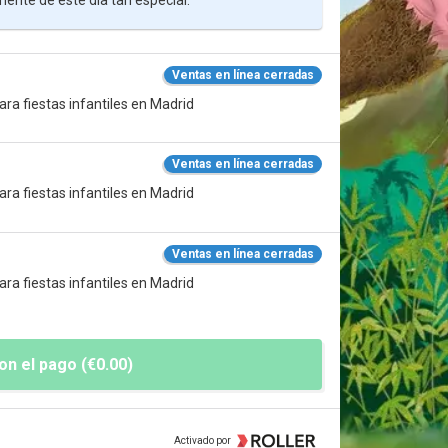
ente de este día tan especial.
Ventas en línea cerradas
ara fiestas infantiles en Madrid
e
Ventas en línea cerradas
ara fiestas infantiles en Madrid
Ventas en línea cerradas
ara fiestas infantiles en Madrid
on el pago (€0.00)
Activado por