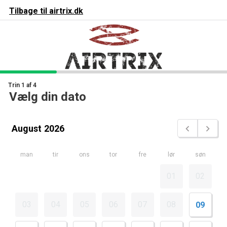

urv
Dine varer
Tilbage til
airtrix.dk

in kurv er tom
Trin 1 af 4
Vælg din dato
august
2026
man
tir
ons
tor
fre
lør
søn
01
02
03
04
05
06
07
08
09